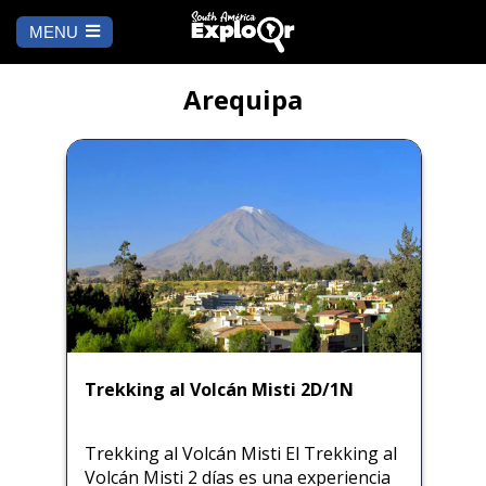
MENU
Ch
a
INICIO
la
Arequipa
A DÓNDE IR
Cusco
QUÉ HACER
Arequipa
SALAR DE
Lima
UYUNI
Camino Inca
Manu
BLOG
Iquitos
Puno
Trekking al Volcán Misti 2D/1N
CONTÁCTANOS
Machu Picchu
Trekking al Volcán Misti El Trekking al
Volcán Misti 2 días es una experiencia