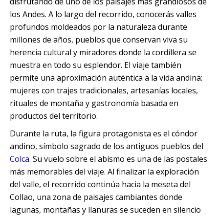
disfrutando de uno de los paisajes más grandiosos de
Quillabamba
los Andes. A lo largo del recorrido, conocerás valles
profundos moldeados por la naturaleza durante
Salkantay
millones de años, pueblos que conservan viva su
herencia cultural y miradores donde la cordillera se
Tambopata
muestra en todo su esplendor. El viaje también
permite una aproximación auténtica a la vida andina:
mujeres con trajes tradicionales, artesanías locales,
rituales de montaña y gastronomía basada en
productos del territorio.
Durante la ruta, la figura protagonista es el cóndor
andino, símbolo sagrado de los antiguos pueblos del
Colca
. Su vuelo sobre el abismo es una de las postales
más memorables del viaje. Al finalizar la exploración
del valle, el recorrido continúa hacia la meseta del
Collao, una zona de paisajes cambiantes donde
lagunas, montañas y llanuras se suceden en silencio