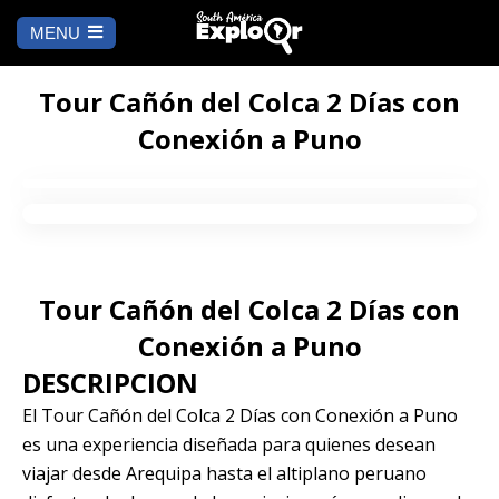
MENU
Ch
a
INICIO
la
Tour Cañón del Colca 2 Días con
Conexión a Puno
A DÓNDE IR
Cusco
QUÉ HACER
Arequipa
SALAR DE
Lima
UYUNI
Tour Cañón del Colca 2 Días con
Camino Inca
Manu
Conexión a Puno
BLOG
DESCRIPCION
Iquitos
Puno
CONTÁCTANOS
El Tour Cañón del Colca 2 Días con Conexión a Puno
es una experiencia diseñada para quienes desean
Machu Picchu
viajar desde Arequipa hasta el altiplano peruano