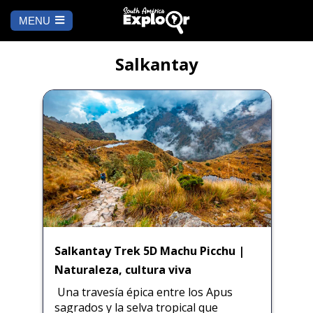
MENU
Ch
a
INICIO
la
Salkantay
A DÓNDE IR
Cusco
QUÉ HACER
Arequipa
SALAR DE
Lima
UYUNI
Camino Inca
Manu
BLOG
Iquitos
Puno
Salkantay Trek 5D Machu Picchu |
CONTÁCTANOS
Naturaleza, cultura viva
Machu Picchu
Una travesía épica entre los Apus
sagrados y la selva tropical que