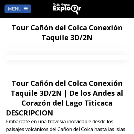
MENU
Ch
a
INICIO
la
Tour Cañón del Colca Conexión
Taquile 3D/2N
A DÓNDE IR
Cusco
QUÉ HACER
Arequipa
SALAR DE
Lima
UYUNI
Tour Cañón del Colca Conexión
Camino Inca
Manu
Taquile 3D/2N | De los Andes al
BLOG
Corazón del Lago Titicaca
Iquitos
Puno
CONTÁCTANOS
DESCRIPCION
Embárcate en una travesía inolvidable desde los
Machu Picchu
paisajes volcánicos del Cañón del Colca hasta las islas