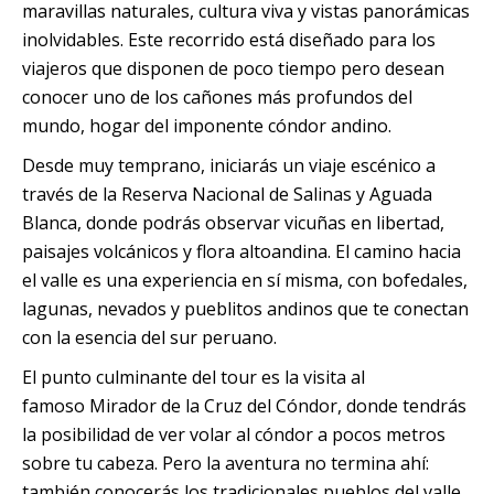
maravillas naturales, cultura viva y vistas panorámicas
Quillabamba
inolvidables. Este recorrido está diseñado para los
viajeros que disponen de poco tiempo pero desean
Salkantay
conocer uno de los cañones más profundos del
mundo, hogar del imponente cóndor andino.
Tambopata
Desde muy temprano, iniciarás un viaje escénico a
través de la Reserva Nacional de Salinas y Aguada
Blanca, donde podrás observar vicuñas en libertad,
paisajes volcánicos y flora altoandina. El camino hacia
el valle es una experiencia en sí misma, con bofedales,
lagunas, nevados y pueblitos andinos que te conectan
con la esencia del sur peruano.
El punto culminante del tour es la visita al
famoso Mirador de la Cruz del Cóndor, donde tendrás
la posibilidad de ver volar al cóndor a pocos metros
sobre tu cabeza. Pero la aventura no termina ahí:
también conocerás los tradicionales pueblos del valle