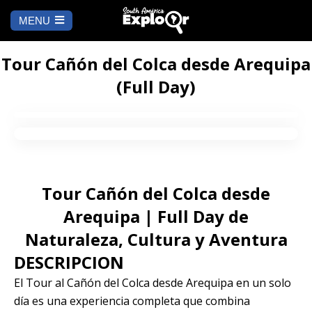
MENU
Ch
a
INICIO
la
Tour Cañón del Colca desde Arequipa
(Full Day)
A DÓNDE IR
Cusco
QUÉ HACER
Arequipa
SALAR DE
Lima
UYUNI
Tour Cañón del Colca desde
Camino Inca
Manu
Arequipa | Full Day de
BLOG
Naturaleza, Cultura y Aventura
Iquitos
Puno
CONTÁCTANOS
DESCRIPCION
El Tour al Cañón del Colca desde Arequipa en un solo
Machu Picchu
día es una experiencia completa que combina