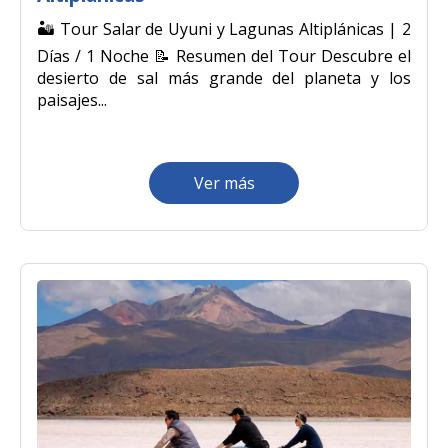
Quillabamba
🏜️ Tour Salar de Uyuni y Lagunas Altiplánicas | 2
Días / 1 Noche 📝 Resumen del Tour Descubre el
Salkantay
desierto de sal más grande del planeta y los
paisajes...
Tambopata
Ver más