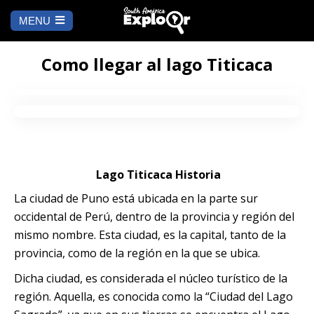
MENU
Ch
a
INICIO
la
Como llegar al lago Titicaca
A DÓNDE IR
Cusco
QUÉ HACER
Arequipa
SALAR DE
Lima
Lago Titicaca Historia
UYUNI
La ciudad de Puno está ubicada en la parte sur
Camino Inca
Manu
occidental de Perú, dentro de la provincia y región del
BLOG
mismo nombre. Esta ciudad, es la capital, tanto de la
Iquitos
Puno
provincia, como de la región en la que se ubica.
CONTÁCTANOS
Dicha ciudad, es considerada el núcleo turístico de la
Machu Picchu
región. Aquella, es conocida como la “Ciudad del Lago