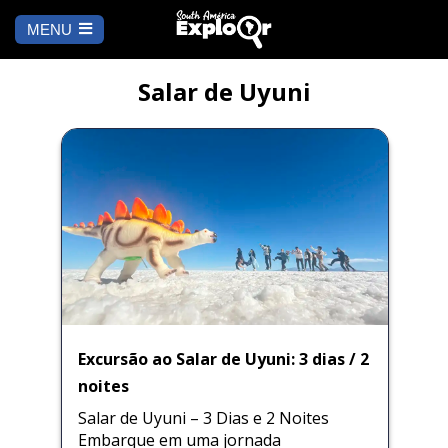
MENU
Es
u
COMEÇAR
id
Salar de Uyuni
PARA ONDE IR
Cusco
PENDÊNCIA
Arequipa
SALAR DE
Lima
UYUNI
Camino Inca
Manu
BLOG
Iquitos
Puno
Excursão ao Salar de Uyuni: 3 dias / 2
CONTATE-NOS
noites
Machu Picchu
Salar de Uyuni – 3 Dias e 2 Noites
Embarque em uma jornada