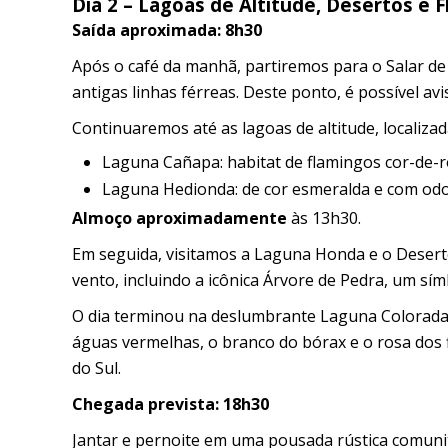
Dia 2 – Lagoas de Altitude, Desertos e 
Saída aproximada: 8h30
Após o café da manhã, partiremos para o Salar de
antigas linhas férreas. Deste ponto, é possível av
Continuaremos até as lagoas de altitude, localizad
Laguna Cañapa: habitat de flamingos cor-de-r
Laguna Hedionda: de cor esmeralda e com odor
Almoço aproximadamente
às 13h30.
Em seguida, visitamos a Laguna Honda e o Deserto
vento, incluindo a icônica Árvore de Pedra, um sím
O dia terminou na deslumbrante Laguna Colorada,
águas vermelhas, o branco do bórax e o rosa dos
do Sul.
Chegada prevista: 18h30
Jantar e pernoite em uma pousada rústica comunit