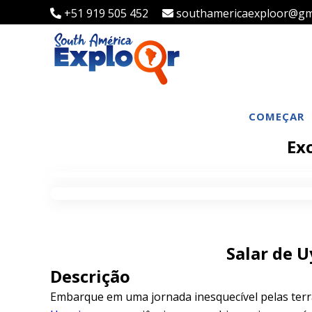
+51 919 505 452
southamericaexploor@gm
COMEÇAR
Exc
Salar de U
Descrição
Embarque em uma jornada inesquecível pelas terras