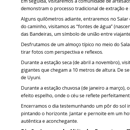
Em seguida, visitaremos a comunidade de artesãos
demonstram o processo tradicional de extração e r
Alguns quilômetros adiante, entraremos no Salar 
do caminho, visitamos as “fontes de água” (nasce
das Bandeiras, um símbolo de união entre viajant
Desfrutamos de um almoço típico no meio do Salar
tirar fotos com perspectiva e reflexos.
Durante a estação seca (de abril a novembro), vis
gigantes que chegam a 10 metros de altura. De se
de Uyuni.
Durante a estação chuvosa (de janeiro a março), o
efeito espelho, onde o céu se reflete perfeitament
Encerramos o dia testemunhando um pôr do sol ine
pintando o horizonte. Jantar e pernoite em um hot
autêntica e aconchegante.