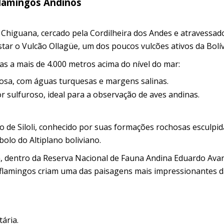
Flamingos Andinos
 Chiguana, cercado pela Cordilheira dos Andes e atravessad
istar o Vulcão Ollagüe, um dos poucos vulcões ativos da Bolív
as a mais de 4.000 metros acima do nível do mar:
osa, com águas turquesas e margens salinas.
 sulfuroso, ideal para a observação de aves andinas.
 de Siloli, conhecido por suas formações rochosas esculpid
bolo do Altiplano boliviano.
 dentro da Reserva Nacional de Fauna Andina Eduardo Avar
 flamingos criam uma das paisagens mais impressionantes 
ária.