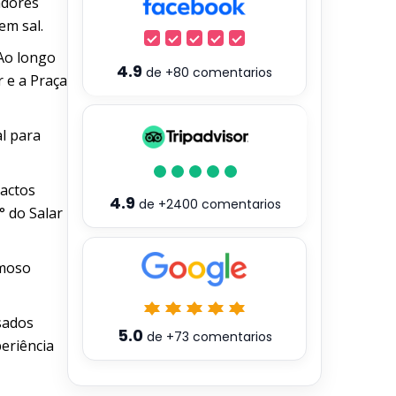
adores
em sal.
 Ao longo
4.9
de
+80
comentarios
 e a Praça
l para
cactos
4.9
de
+2400
comentarios
° do Salar
amoso
dos ​​
5.0
de
+73
comentarios
eriência