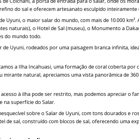
 de Colchani, a porta de entrada para o salar, onde os mor
efino do sal e oferecem artesanato esculpido inteiramente 
de Uyuni, o maior salar do mundo, com mais de 10.000 km².
ntes naturais), o Hotel de Sal (museu), o Monumento a Dakar
es do mundo todo.
 de Uyuni, rodeados por uma paisagem branca infinita, idea
itamos a Ilha Incahuasi, uma formação de coral coberta por 
u mirante natural, apreciamos uma vista panorâmica de 360
 acesso à ilha pode ser restrito, mas podemos apreciar o f
e na superfície do Salar.
squecível sobre o Salar de Uyuni, com tons dourados e rosa
el de sal, construído com blocos de sal, oferecendo uma exp