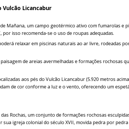
o Vulcão Licancabur
 de Mañana, um campo geotérmico ativo com fumarolas e pi
C, por isso recomenda-se o uso de roupas adequadas.
derá relaxar em piscinas naturais ao ar livre, rodeadas po
a paisagem de areias avermelhadas e formações rochosas q
ocalizadas aos pés do Vulcão Licancabur (5.920 metros acima
mudam de cor conforme a luz e o vento, oferecendo um espet
 das Rochas, um conjunto de formações rochosas esculpida
r sua igreja colonial do século XVII, movida pedra por pedra