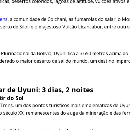
as, desertos coloridos, lagoas de altitude, vulcões ativos e
rens
, a comunidade de Colchani, as fumarolas do salar, o 
serto de Siloli e o majestoso Vulcão Licancabur, entre outro
lurinacional da Bolívia, Uyuni fica a 3.650 metros acima do 
derado o maior deserto de sal do mundo, um destino imperd
r de Uyuni: 3 dias, 2 noites
ôr do Sol
Trens, um dos pontos turísticos mais emblemáticos de Uyuni
o século XX, remanescentes do auge da mineração e das fer