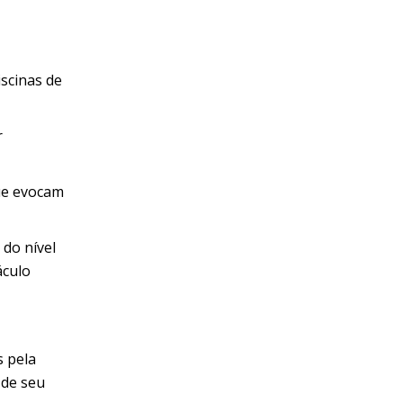
scinas de
r
ue evocam
 do nível
áculo
s pela
 de seu