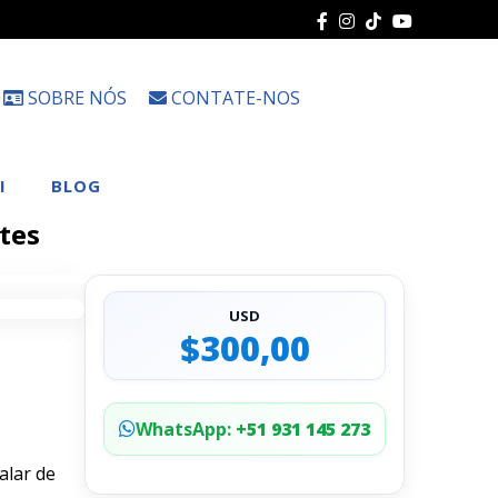
SOBRE NÓS
CONTATE-NOS
Escolha
um
idioma
I
BLOG
ites
USD
$300,00
WhatsApp:
+51 931 145 273
alar de