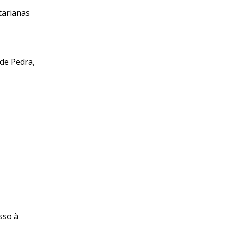
tarianas
 de Pedra,
sso à