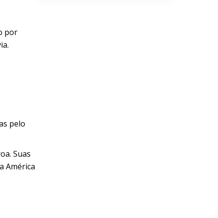
o por
ia.
as pelo
oa. Suas
da América