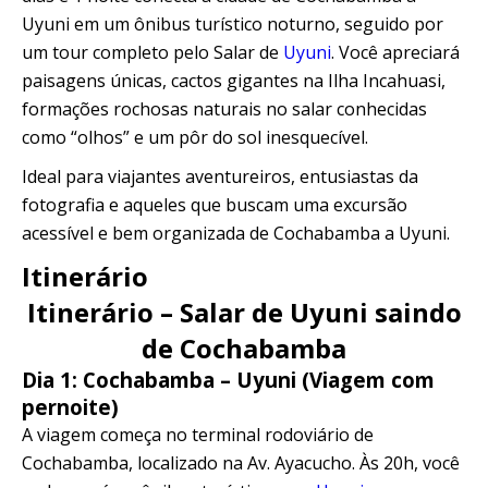
Quillabamba
Uyuni em um ônibus turístico noturno, seguido por
um tour completo pelo Salar de
Uyuni
. Você apreciará
Salkantay
paisagens únicas, cactos gigantes na Ilha Incahuasi,
formações rochosas naturais no salar conhecidas
como “olhos” e um pôr do sol inesquecível.
Tambopata
Ideal para viajantes aventureiros, entusiastas da
fotografia e aqueles que buscam uma excursão
acessível e bem organizada de Cochabamba a Uyuni.
Itinerário
Itinerário – Salar de Uyuni saindo
de Cochabamba
Dia 1: Cochabamba – Uyuni (Viagem com
pernoite)
A viagem começa no terminal rodoviário de
Cochabamba, localizado na Av. Ayacucho. Às 20h, você