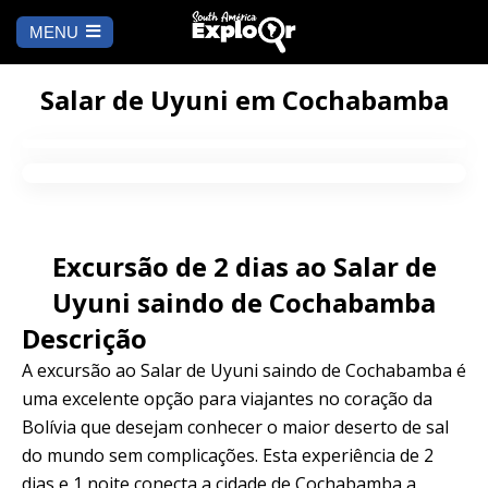
MENU
Es
u
COMEÇAR
id
Salar de Uyuni em Cochabamba
PARA ONDE IR
Cusco
PENDÊNCIA
Excursão de 2 dias ao Salar de
Arequipa
SALAR DE
Lima
UYUNI
Uyuni saindo de Cochabamba
Camino Inca
Manu
Descrição
BLOG
A excursão ao Salar de Uyuni saindo de Cochabamba é
Iquitos
Puno
CONTATE-NOS
uma excelente opção para viajantes no coração da
Bolívia que desejam conhecer o maior deserto de sal
Machu Picchu
do mundo sem complicações. Esta experiência de 2
dias e 1 noite conecta a cidade de Cochabamba a