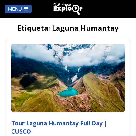
MENU
Ch
a
INICIO
la
Etiqueta: Laguna Humantay
A DÓNDE IR
Cusco
QUÉ HACER
Arequipa
SALAR DE
Lima
UYUNI
Camino Inca
Manu
BLOG
Iquitos
Puno
CONTÁCTANOS
Tour Laguna Humantay Full Day |
Machu Picchu
CUSCO