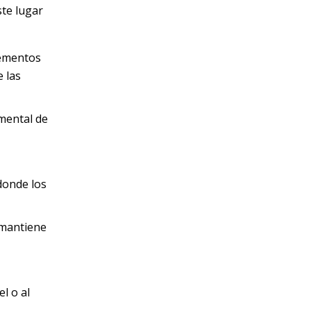
ste lugar
lementos
e las
amental de
 donde los
 mantiene
l o al