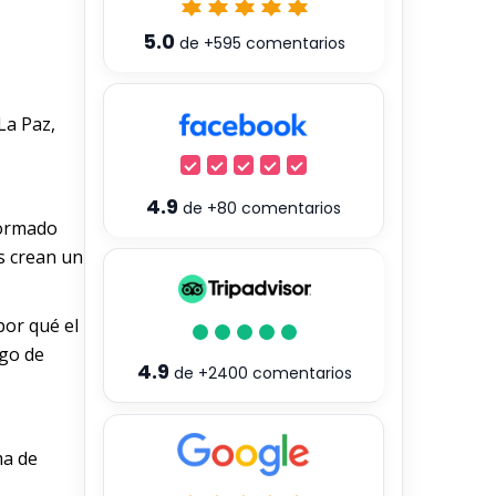
5.0
de
+595
comentarios
La Paz,
4.9
de
+80
comentarios
formado
es crean un
por qué el
ego de
4.9
de
+2400
comentarios
ma de