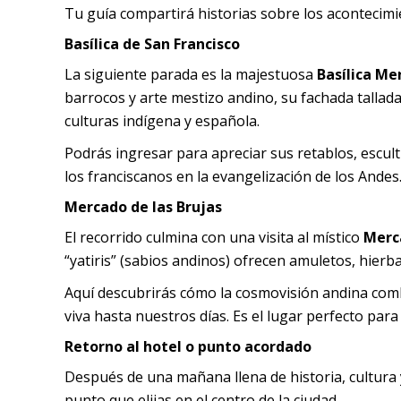
Tu guía compartirá historias sobre los acontecimi
Basílica de San Francisco
La siguiente parada es la majestuosa
Basílica Me
barrocos y arte mestizo andino, su fachada tallada
culturas indígena y española.
Podrás ingresar para apreciar sus retablos, escul
los franciscanos en la evangelización de los Andes
Mercado de las Brujas
El recorrido culmina con una visita al místico
Merca
“yatiris” (sabios andinos) ofrecen amuletos, hierb
Aquí descubrirás cómo la cosmovisión andina combi
viva hasta nuestros días. Es el lugar perfecto para
Retorno al hotel o punto acordado
Después de una mañana llena de historia, cultura y
punto que elijas en el centro de la ciudad.