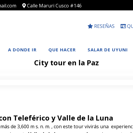
ail.com
Calle Maruri Cusco #146
RESEÑAS
QU
A DONDE IR
QUE HACER
SALAR DE UYUNI
City tour en la Paz
con Teleférico y Valle de la Luna
más de 3,600 m s. n. m. , con este tour vivirás una experienc