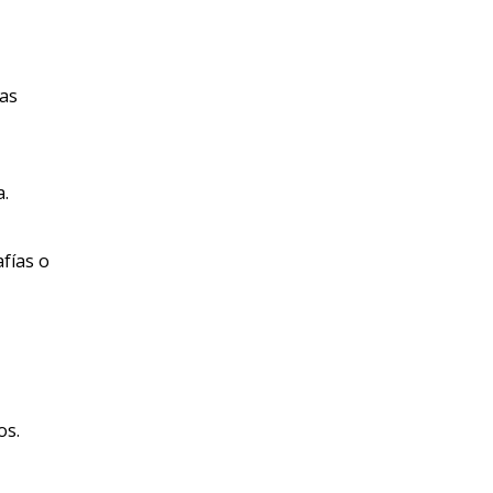
ias
a.
afías o
os.