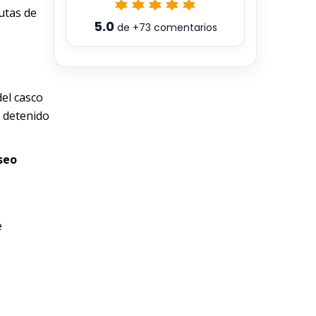
rutas de
5.0
de
+73
comentarios
del casco
e detenido
seo
e