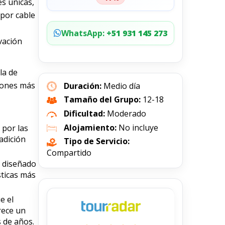
s únicas,
 por cable
WhatsApp:
+51 931 145 273
vación
la de
ncones más
Duración:
Medio día
Tamaño del Grupo:
12-18
Dificultad:
Moderado
Alojamiento:
No incluye
 por las
adición
Tipo de Servicio:
Compartido
, diseñado
sticas más
ue el
frece un
s de años.