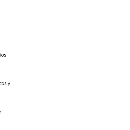
ios
cos y
e