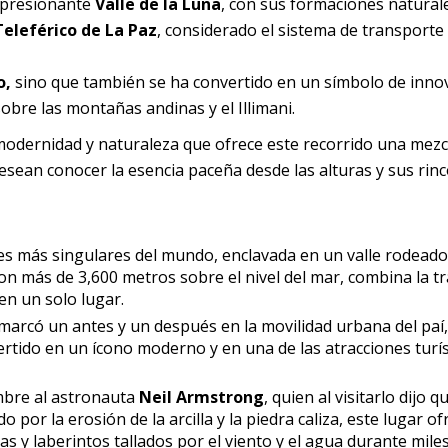
mpresionante
Valle de la Luna
, con sus formaciones naturale
Teleférico de La Paz
, considerado el sistema de transporte
o,
sino que también se ha convertido en un símbolo de inno
obre las montañas andinas y el Illimani.
modernidad y naturaleza que ofrece este recorrido una mezc
 desean conocer la esencia paceña desde las alturas y sus ri
des más singulares del mundo, enclavada en un valle rodeado
on más de 3,600 metros sobre el nivel del mar, combina la tr
en un solo lugar.
marcó un antes y un después en la movilidad urbana del paí
vertido en un ícono moderno y en una de las atracciones turí
mbre al astronauta
Neil Armstrong
, quien al visitarlo dijo q
o por la erosión de la arcilla y la piedra caliza, este lugar o
as y laberintos tallados por el viento y el agua durante mile