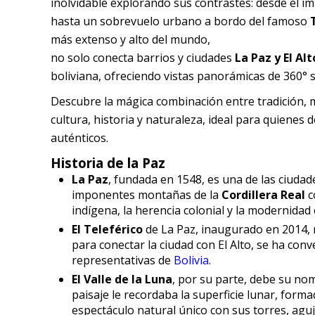
inolvidable explorando sus contrastes: desde el i
hasta un sobrevuelo urbano a bordo del famoso
más extenso y alto del mundo,
no solo conecta barrios y ciudades
La Paz y El Alt
boliviana, ofreciendo vistas panorámicas de 360° s
Descubre la mágica combinación entre tradición, 
cultura, historia y naturaleza, ideal para quienes
auténticos.
Historia de la Paz
La Paz
, fundada en 1548, es una de las ciuda
imponentes montañas de la
Cordillera Real
c
indígena, la herencia colonial y la modernidad 
El Teleférico
de La Paz, inaugurado en 2014, 
para conectar la ciudad con El Alto, se ha con
representativas de
Bolivia
.
El Valle de la Luna
, por su parte, debe su no
paisaje le recordaba la superficie lunar, formad
espectáculo natural único con sus torres, aguj