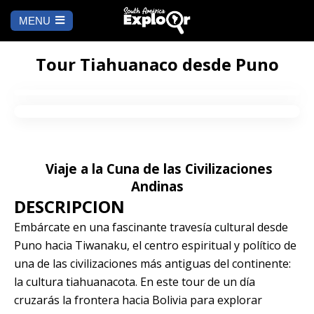
MENU
Ch
a
INICIO
la
Tour Tiahuanaco desde Puno
A DÓNDE IR
Cusco
QUÉ HACER
Viaje a la Cuna de las Civilizaciones
Arequipa
SALAR DE
Lima
UYUNI
Andinas
DESCRIPCION
Camino Inca
Manu
BLOG
Embárcate en una fascinante travesía cultural desde
Puno hacia Tiwanaku, el centro espiritual y político de
Iquitos
Puno
CONTÁCTANOS
una de las civilizaciones más antiguas del continente:
la cultura tiahuanacota. En este tour de un día
Machu Picchu
cruzarás la frontera hacia Bolivia para explorar