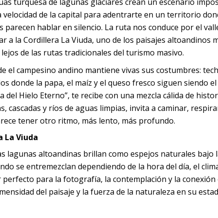
s aguas turquesa de lagunas glaciares crean un escenario impos
 la velocidad de la capital para adentrarte en un territorio don
 parecen hablar en silencio. La ruta nos conduce por el valle
gar a la Cordillera La Viuda, uno de los paisajes altoandinos 
ejos de las rutas tradicionales del turismo masivo.
de el campesino andino mantiene vivas sus costumbres: tec
dos donde la papa, el maíz y el queso fresco siguen siendo e
a del Hielo Eterno”, te recibe con una mezcla cálida de histor
, cascadas y ríos de aguas limpias, invita a caminar, respira
parece tener otro ritmo, más lento, más profundo.
a La Viuda
 lagunas altoandinas brillan como espejos naturales bajo la
do se entremezclan dependiendo de la hora del día, el clima
 perfecto para la fotografía, la contemplación y la conexión 
 inmensidad del paisaje y la fuerza de la naturaleza en su est