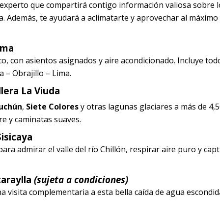
experto que compartirá contigo información valiosa sobre l
dina. Además, te ayudará a aclimatarte y aprovechar al máximo
ima
ico, con asientos asignados y aire acondicionado. Incluye tod
a – Obrajillo – Lima.
llera La Viuda
uchún
,
Siete Colores
y otras lagunas glaciares a más de 4,
bre y caminatas suaves.
isicaya
ra admirar el valle del río Chillón, respirar aire puro y capt
caraylla
(sujeta a condiciones)
una visita complementaria a esta bella caída de agua escondi