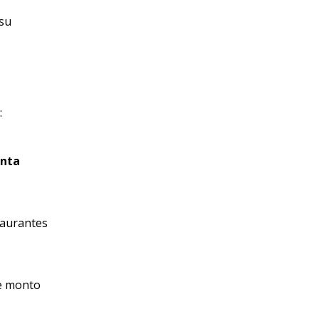
 su
:
nta
taurantes
te monto