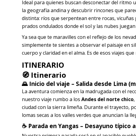
Ideal para quienes buscan desconectar del ritmo u
la geografía andina y descubrir rincones que par
distinta: ríos que serpentean entre rocas, vicuñas
prados ondulados donde el sol y las nubes juegan 
Ya sea que te maravilles con el reflejo de los nev
simplemente te sientes a observar el paisaje en si
cuerpo y claridad en el alma. Es de esos viajes que
ITINERARIO
🧭
Itinerario
🌄
Inicio del viaje – Salida desde Lima 
La aventura comienza en la madrugada con el re
nuestro viaje rumbo a los
Andes del norte chico
,
ciudad con la sierra limeña. Durante el trayecto, p
lomas secas a los valles verdes que anuncian la lleg
☕
Parada en Yangas – Desayuno típico a
Nuestra primera parada será en el apacible pueb