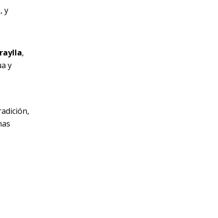
, y
raylla
,
ua y
radición,
nas