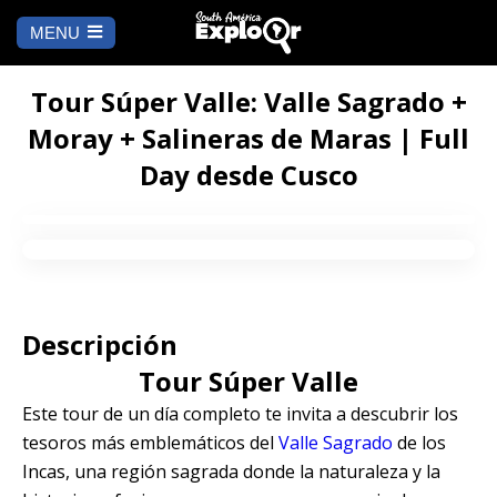
MENU
Ch
a
INICIO
la
Tour Súper Valle: Valle Sagrado +
Moray + Salineras de Maras | Full
A DÓNDE IR
Day desde Cusco
Cusco
QUÉ HACER
Arequipa
SALAR DE
Lima
UYUNI
Camino Inca
Manu
Descripción
BLOG
Tour Súper Valle
Iquitos
Puno
CONTÁCTANOS
Este tour de un día completo te invita a descubrir los
tesoros más emblemáticos del
Valle Sagrado
de los
Machu Picchu
Incas, una región sagrada donde la naturaleza y la