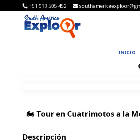
+51 919 505 452
southamericaexploor@gm
INICIO
🏍️ Tour en Cuatrimotos a la 
Descripción