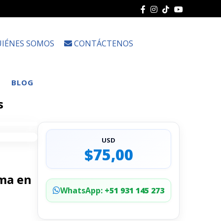
IÉNES SOMOS
CONTÁCTENOS
Choose
a
language
BLOG
s
USD
$75,00
ema en
WhatsApp:
+51 931 145 273