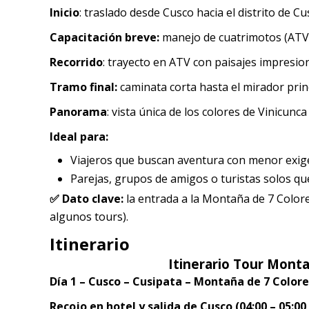
Inicio
: traslado desde Cusco hacia el distrito de Cu
Capacitación breve:
manejo de cuatrimotos (ATV)
Recorrido
: trayecto en ATV con paisajes impresio
Tramo final:
caminata corta hasta el mirador princi
Panorama
: vista única de los colores de Vinicunc
Ideal para:
Viajeros que buscan aventura con menor exigen
Parejas, grupos de amigos o turistas solos qu
✅ Dato clave:
la entrada a la Montaña de 7 Colore
algunos tours).
Itinerario
Itinerario Tour Monta
Día 1 – Cusco – Cusipata – Montaña de 7 Colore
Recojo en hotel y salida de Cusco (04:00 – 05:00