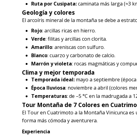
Ruta por Cusipata:
caminata más larga (≈3 km
Geología y colores
El arcoíris mineral de la montaña se debe a estrat
Rojo
: arcillas ricas en hierro.
Verde
: filitas y arcillas con clorita.
Amarillo
: areniscas con sulfuro.
Blanco
: cuarzo y carbonato de calcio.
Marrón y violeta
: rocas magmáticas y compue
Clima y mejor temporada
Temporada ideal:
mayo a septiembre (época s
Época lluviosa
: noviembre a abril (colores me
Temperaturas
: de –5 °C en la madrugada a 12 
Tour Montaña de 7 Colores en Cuatrim
El Tour en Cuatrimoto a la Montaña Vinicunca es 
forma más cómoda y aventurera.
Experiencia