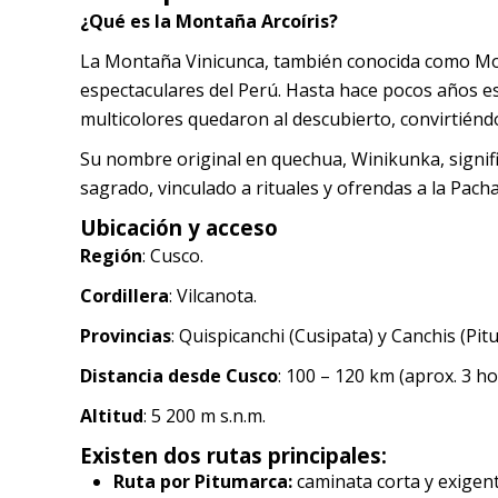
¿Qué es la Montaña Arcoíris?
La Montaña Vinicunca, también conocida como Mon
espectaculares del Perú. Hasta hace pocos años es
multicolores quedaron al descubierto, convirtiéndo
Su nombre original en quechua, Winikunka, signif
sagrado, vinculado a rituales y ofrendas a la Pac
Ubicación y acceso
Región
: Cusco.
Cordillera
: Vilcanota.
Provincias
: Quispicanchi (Cusipata) y Canchis (Pit
Distancia desde Cusco
: 100 – 120 km (aprox. 3 h
Altitud
: 5 200 m s.n.m.
Existen dos rutas principales:
Ruta por Pitumarca:
caminata corta y exigent