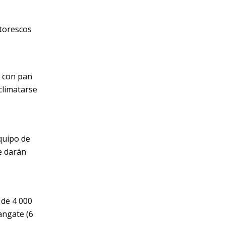
ntorescos
o con pan
climatarse
quipo de
e darán
 de 4 000
angate (6