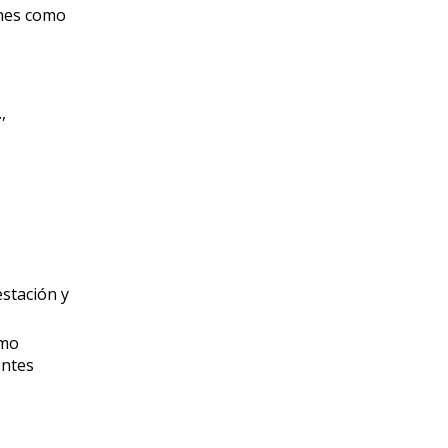
iones como
,
estación y
omo
entes