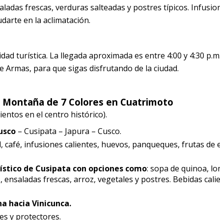
nsaladas frescas, verduras salteadas y postres típicos. Infus
arte en la aclimatación.
d turística. La llegada aproximada es entre 4:00 y 4:30 p.m.
e Armas, para que sigas disfrutando de la ciudad.
r Montaña de 7 Colores en Cuatrimoto
entos en el centro histórico).
usco
– Cusipata – Japura – Cusco.
l, café, infusiones calientes, huevos, panqueques, frutas de 
ístico de Cusipata con opciones como
: sopa de quinoa, l
es, ensaladas frescas, arroz, vegetales y postres. Bebidas cali
a hacia Vinicunca.
es y protectores.