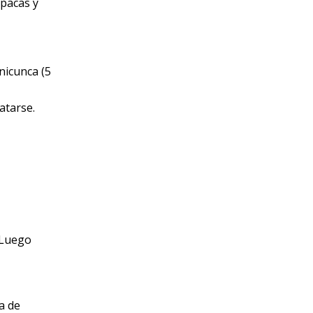
lpacas y
nicunca (5
atarse.
 Luego
a de