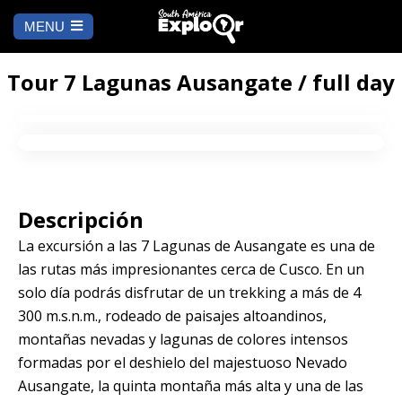
MENU
Ch
a
INICIO
la
Tour 7 Lagunas Ausangate / full day
A DÓNDE IR
Cusco
QUÉ HACER
Descripción
Arequipa
SALAR DE
Lima
UYUNI
La excursión a las 7 Lagunas de Ausangate es una de
Camino Inca
Manu
las rutas más impresionantes cerca de Cusco. En un
BLOG
solo día podrás disfrutar de un trekking a más de 4
Iquitos
300 m.s.n.m., rodeado de paisajes altoandinos,
Puno
CONTÁCTANOS
montañas nevadas y lagunas de colores intensos
formadas por el deshielo del majestuoso Nevado
Machu Picchu
Ausangate, la quinta montaña más alta y una de las