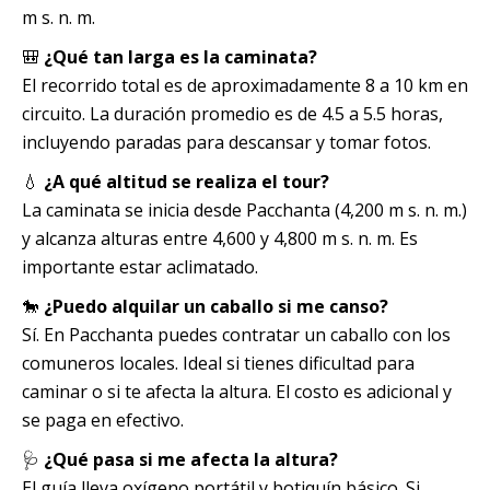
m s. n. m.
🎒
¿Qué tan larga es la caminata?
El recorrido total es de aproximadamente 8 a 10 km en
circuito. La duración promedio es de 4.5 a 5.5 horas,
incluyendo paradas para descansar y tomar fotos.
💧
¿A qué altitud se realiza el tour?
La caminata se inicia desde Pacchanta (4,200 m s. n. m.)
y alcanza alturas entre 4,600 y 4,800 m s. n. m. Es
importante estar aclimatado.
🐎
¿Puedo alquilar un caballo si me canso?
Sí. En Pacchanta puedes contratar un caballo con los
comuneros locales. Ideal si tienes dificultad para
caminar o si te afecta la altura. El costo es adicional y
se paga en efectivo.
🩺
¿Qué pasa si me afecta la altura?
El guía lleva oxígeno portátil y botiquín básico. Si