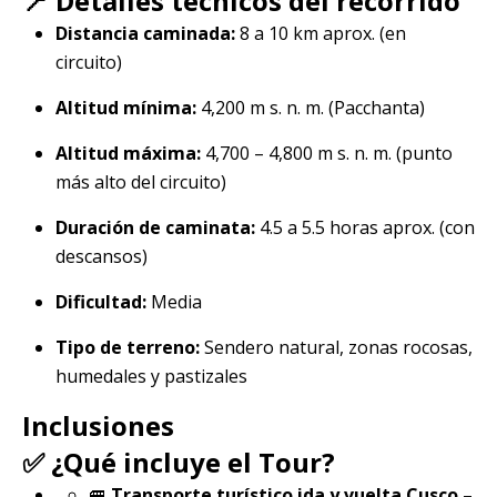
📍 Detalles técnicos del recorrido
Distancia caminada:
8 a 10 km aprox. (en
circuito)
Altitud mínima:
4,200 m s. n. m. (Pacchanta)
Altitud máxima:
4,700 – 4,800 m s. n. m. (punto
más alto del circuito)
Duración de caminata:
4.5 a 5.5 horas aprox. (con
descansos)
Dificultad:
Media
Tipo de terreno:
Sendero natural, zonas rocosas,
humedales y pastizales
Inclusiones
✅ ¿Qué incluye el Tour?
🚐
Transporte turístico ida y vuelta Cusco –