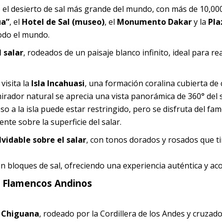
, el desierto de sal más grande del mundo, con más de 10,00
ua”
, el
Hotel de Sal (museo)
, el
Monumento Dakar
y la
Pla
todo el mundo.
 salar
, rodeados de un paisaje blanco infinito, ideal para rea
visita la
Isla Incahuasi
, una formación coralina cubierta de 
irador natural se aprecia una vista panorámica de 360° del s
so a la isla puede estar restringido, pero se disfruta del fa
ente sobre la superficie del salar.
vidable sobre el salar
, con tonos dorados y rosados que ti
on bloques de sal, ofreciendo una experiencia auténtica y ac
 y Flamencos Andinos
e Chiguana
, rodeado por la Cordillera de los Andes y cruzad