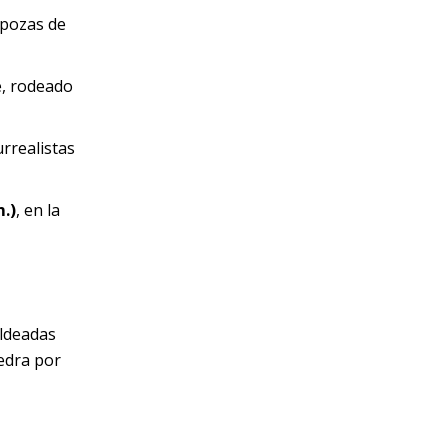
 pozas de
re, rodeado
rrealistas
m.)
, en la
oldeadas
iedra por