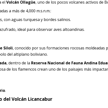
a el
Volcán Ollagüe
, uno de los pocos volcanes activos de Bo
cadas a más de 4,000 m.s.n.m.:
, con aguas turquesa y bordes salinos.
azufrado, ideal para observar aves altoandinas.
e Siloli
, conocido por sus formaciones rocosas moldeadas p
bolo del altiplano boliviano.
ada
, dentro de la
Reserva Nacional de Fauna Andina Edua
 rosa de los flamencos crean uno de los paisajes más impacta
rio
.
mo del Volcán Licancabur