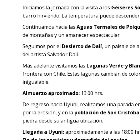
Iniciamos la jornada con la visita a los
Géiseres S
barro hirviendo. La temperatura puede descender 
Continuamos hacia las
Aguas Termales de Polq
de montañas y un amanecer espectacular.
Seguimos por el
Desierto de Dalí
, un paisaje de 
del artista Salvador Dalí.
Más adelante visitamos las
Lagunas Verde y Bla
frontera con Chile. Estas lagunas cambian de color
inigualable.
Almuerzo aproximado:
13:00 hrs.
De regreso hacia Uyuni, realizamos una parada e
por la erosión, y en la
población de San Cristóba
piedra desde su antigua ubicación.
Llegada a Uyuni:
aproximadamente a las 18:00 hr
Fin de los servicios y despedida del equipo.