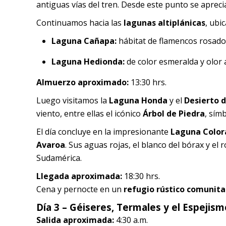
antiguas vías del tren. Desde este punto se apreci
Continuamos hacia las
lagunas altiplánicas
, ubi
Laguna Cañapa:
hábitat de flamencos rosados
Laguna Hedionda:
de color esmeralda y olor 
Almuerzo aproximado:
13:30 hrs.
Luego visitamos la
Laguna Honda
y el
Desierto d
viento, entre ellas el icónico
Árbol de Piedra
, sím
El día concluye en la impresionante
Laguna Color
Avaroa
. Sus aguas rojas, el blanco del bórax y el
Sudamérica.
Llegada aproximada:
18:30 hrs.
Cena y pernocte en un
refugio rústico comunita
Día 3 – Géiseres, Termales y el Espejis
Salida aproximada:
4:30 a.m.