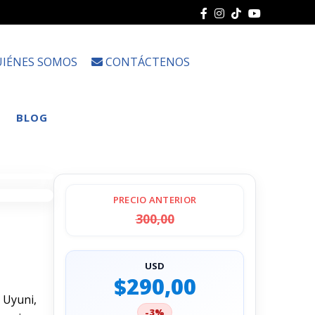
IÉNES SOMOS
CONTÁCTENOS
Choose
a
language
BLOG
PRECIO ANTERIOR
300,00
USD
$290,00
e Uyuni,
-3%