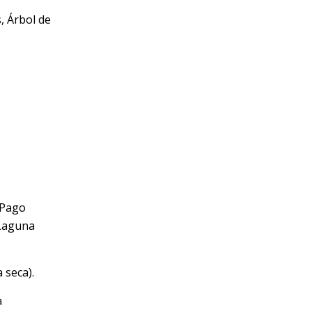
s, Árbol de
 Pago
 Laguna
 seca).
a