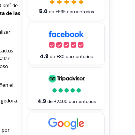
0 km² de
5.0
de
+595
comentarios
za de las
lizar
cactus
4.9
de
+80
comentarios
alar.
moso
ñen el
ogedora.
4.9
de
+2400
comentarios
o por