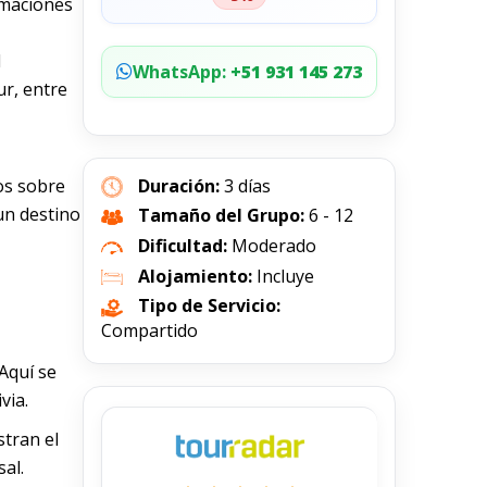
rmaciones
l
WhatsApp:
+51 931 145 273
ur, entre
ros sobre
Duración:
3 días
un destino
Tamaño del Grupo:
6 - 12
Dificultad:
Moderado
Alojamiento:
Incluye
Tipo de Servicio:
Compartido
Aquí se
via.
stran el
al.