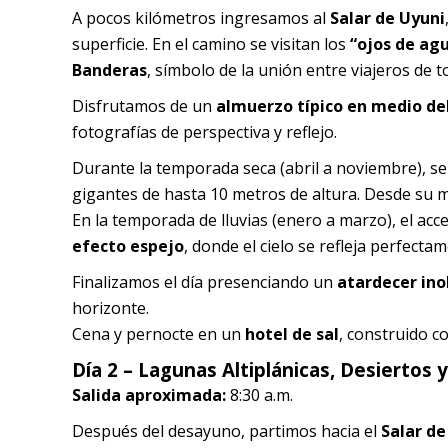
A pocos kilómetros ingresamos al
Salar de Uyuni
superficie. En el camino se visitan los
“ojos de ag
Banderas
, símbolo de la unión entre viajeros de 
Disfrutamos de un
almuerzo típico en medio del
fotografías de perspectiva y reflejo.
Durante la temporada seca (abril a noviembre), se 
gigantes de hasta 10 metros de altura. Desde su m
En la temporada de lluvias (enero a marzo), el acce
efecto espejo
, donde el cielo se refleja perfectam
Finalizamos el día presenciando un
atardecer inol
horizonte.
Cena y pernocte en un
hotel de sal
, construido c
Día 2 – Lagunas Altiplánicas, Desiertos
Salida aproximada:
8:30 a.m.
Después del desayuno, partimos hacia el
Salar d