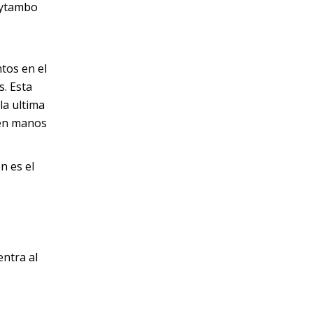
taytambo
ntos en el
s. Esta
la ultima
 en manos
n es el
entra al