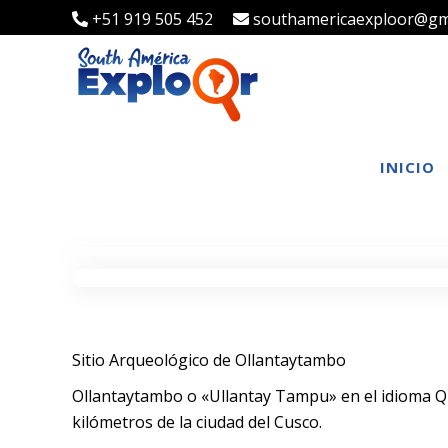
+51 919 505 452
southamericaexploor@gm
INICIO
Sitio Arqueológico de Ollantaytambo
Ollantaytambo o «Ullantay Tampu» en el idioma Qu
kilómetros de la ciudad del Cusco.