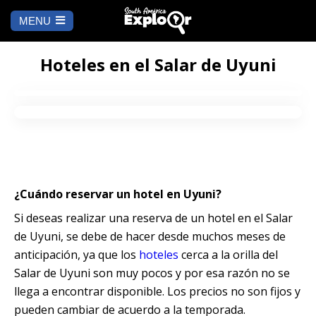
MENU
Ch
a
INICIO
la
Hoteles en el Salar de Uyuni
A DÓNDE IR
Cusco
QUÉ HACER
Arequipa
SALAR DE
Hoteles en el Salar de Uyuni
Lima
UYUNI
¿Cuándo reservar un hotel en Uyuni?
Camino Inca
Manu
Si deseas realizar una reserva de un hotel en el Salar
BLOG
de Uyuni, se debe de hacer desde muchos meses de
Iquitos
Puno
anticipación, ya que los
hoteles
cerca a la orilla del
CONTÁCTANOS
Salar de Uyuni son muy pocos y por esa razón no se
Machu Picchu
llega a encontrar disponible. Los precios no son fijos y
pueden cambiar de acuerdo a la temporada.