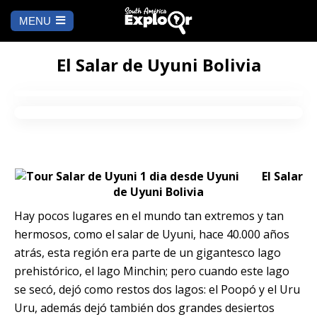
MENU
Ch
a
INICIO
la
El Salar de Uyuni Bolivia
A DÓNDE IR
Cusco
QUÉ HACER
Arequipa
SALAR DE
Lima
El Salar
UYUNI
de Uyuni Bolivia
Camino Inca
Manu
Hay pocos lugares en el mundo tan extremos y tan
BLOG
hermosos, como el salar de Uyuni, hace 40.000 años
Iquitos
Puno
atrás, esta región era parte de un gigantesco lago
CONTÁCTANOS
prehistórico, el lago Minchin; pero cuando este lago
Machu Picchu
se secó, dejó como restos dos lagos: el Poopó y el Uru
Uru, además dejó también dos grandes desiertos