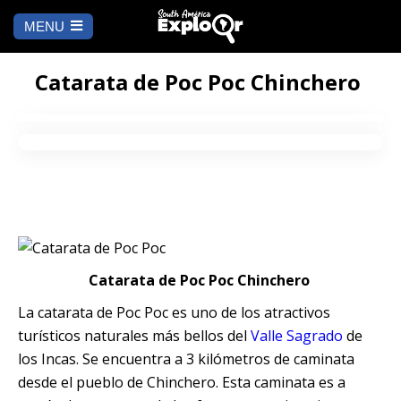
MENU
Ch
a
INICIO
la
Catarata de Poc Poc Chinchero
A DÓNDE IR
Cusco
QUÉ HACER
Arequipa
SALAR DE
Lima
UYUNI
Camino Inca
Manu
BLOG
Catarata de Poc Poc Chinchero
La catarata de Poc Poc es uno de los atractivos
Iquitos
Puno
CONTÁCTANOS
turísticos naturales más bellos del
Valle Sagrado
de
los Incas. Se encuentra a 3 kilómetros de caminata
Machu Picchu
desde el pueblo de Chinchero. Esta caminata es a