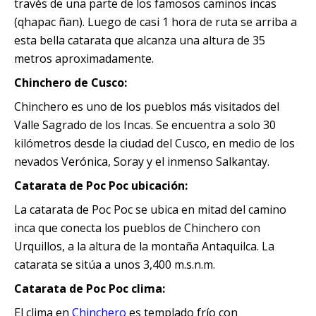
través de una parte de los famosos caminos incas
Quillabamba
(qhapac ñan). Luego de casi 1 hora de ruta se arriba a
esta bella catarata que alcanza una altura de 35
Salkantay
metros aproximadamente.
Chinchero de Cusco:
Tambopata
Chinchero es uno de los pueblos más visitados del
Valle Sagrado de los Incas. Se encuentra a solo 30
kilómetros desde la ciudad del Cusco, en medio de los
nevados Verónica, Soray y el inmenso Salkantay.
Catarata de Poc Poc ubicación:
La catarata de Poc Poc se ubica en mitad del camino
inca que conecta los pueblos de Chinchero con
Urquillos, a la altura de la montaña Antaquilca. La
catarata se sitúa a unos 3,400 m.s.n.m.
Catarata de Poc Poc clima:
El clima en
Chinchero
es templado frío con