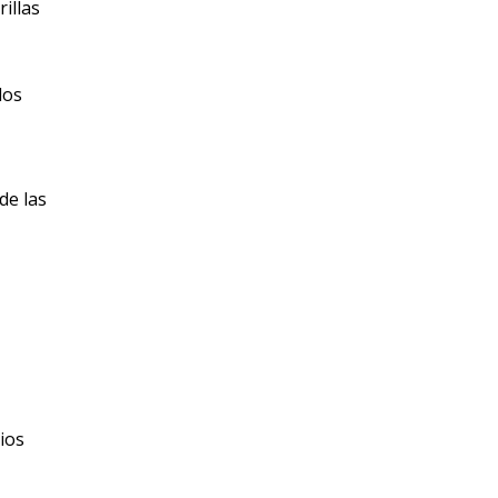
illas
los
de las
ios