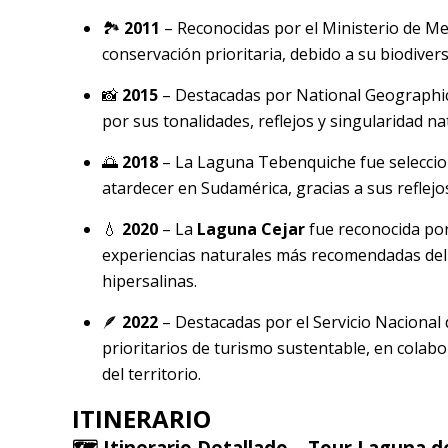
🏞️
2011
– Reconocidas por el Ministerio de Me
conservación prioritaria, debido a su biodivers
📸
2015
– Destacadas por National Geographic
por sus tonalidades, reflejos y singularidad na
🌅
2018
– La Laguna Tebenquiche fue seleccio
atardecer en Sudamérica, gracias a sus reflejos
💧
2020
– La
Laguna Cejar
fue reconocida por
experiencias naturales más recomendadas del n
hipersalinas.
🪶
2022
– Destacadas por el Servicio Nacional
prioritarios de turismo sustentable, en colab
del territorio.
ITINERARIO
🗺️
Itinerario Detallado – Tour
Laguna de