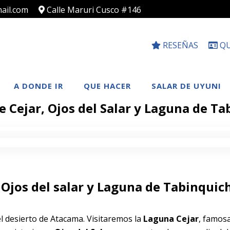
ail.com
Calle Maruri Cusco #146
RESEÑAS
QU
A DONDE IR
QUE HACER
SALAR DE UYUNI
 Cejar, Ojos del Salar y Laguna de T
 Ojos del salar y Laguna de Tabinquic
el desierto de Atacama. Visitaremos la
Laguna Cejar
, famos