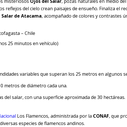
os misteriosos
Ojos del Salar
, pozas naturales en medio del 
os reflejos del cielo crean paisajes de ensueño. Finaliza el re
l Salar de Atacama
, acompañado de colores y contrastes ún
tofagasta – Chile
unos 25 minutos en vehículo)
ndidades variables que superan los 25 metros en algunos se
1
0 metros de diámetro cada una.
s del salar, con una superficie aproximada de 30 hectáreas.
acional
Los Flamencos, administrada por la
CONAF
, que pr
diversas especies de flamencos andinos.