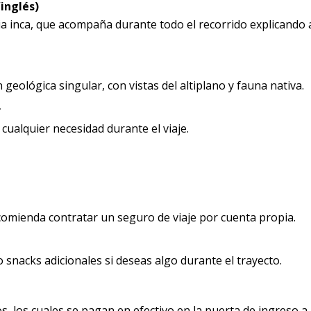
/inglés)
ria inca, que acompaña durante todo el recorrido explicando
eológica singular, con vistas del altiplano y fauna nativa.
r
cualquier necesidad durante el viaje.
ecomienda contratar un seguro de viaje por cuenta propia.
 snacks adicionales si deseas algo durante el trayecto.
s, los cuales se pagan en efectivo en la puerta de ingreso a 