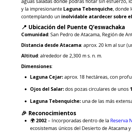
aguas saladas donde podrás flotar sin esfuerzo, l
y la impresionante
Laguna Tebenquiche
, donde l
contemplando un
inolvidable atardecer sobre e
📍 Ubicación del Puente Q’eswachaka
Comunidad
: San Pedro de Atacama, Región de An
Distancia desde Atacama
: aprox. 20 km al sur (
Altitud
: alrededor de 2,300 m s. n. m.
Dimensiones
:
Laguna Cejar:
aprox. 18 hectáreas, con profu
Ojos del Salar:
dos pozas circulares de unos
Laguna Tebenquiche:
una de las más extensa
🎉 Reconocimientos
🌍
2002
– Incorporadas dentro de la
Reserva N
ecosistemas únicos del Desierto de Atacama y 