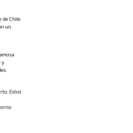
 de Chile.
an un
 famosa
 y
des.
rto. Estos
torno