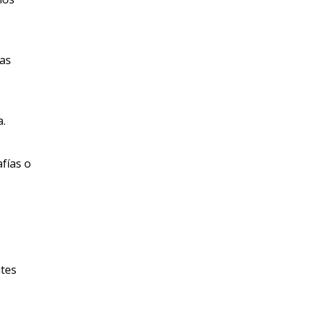
ias
a.
afías o
ntes