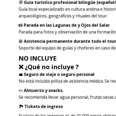
🧭
Guía turístico profesional bilingüe (español
Guía local especializado en cultura andina e histo
arqueológicos, geográficos y rituales del tour.
📸
Parada en las Lagunas de y Ojos del Salar
Parada para fotos y observación de una formación g
🛟
Asistencia permanente durante todo el tou
Soporte del equipo de guías y choferes en caso de 
NO INCLUYE
❌ ¿Qué no incluye ?
💼
Seguro de viaje o seguro personal
No está incluida póliza de asistencia médica. Se r
🍬
Almuerzo y snacks.
Se recomienda llevar agua personal, frutas secas o
🏞️ Tickets de ingreso
El costo de los ingresos es de 21 000 pesos chileno