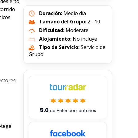
desierto,
corrido
Duración:
Medio día
icos.
Tamaño del Grupo:
2 - 10
Dificultad:
Moderate
Alojamiento:
No incluye
Tipo de Servicio:
Servicio de
Grupo
ctores.
5.0
de
+595
comentarios
otege