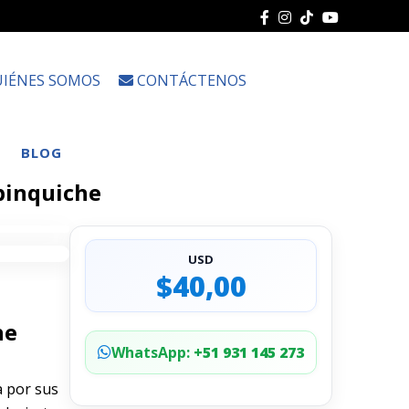
IÉNES SOMOS
CONTÁCTENOS
Choose
a
language
BLOG
abinquiche
USD
$40,00
he
WhatsApp:
+51 931 145 273
a por sus