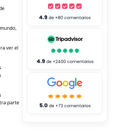
de
4.9
de
+80
comentarios
l mundo,
a ver el
4.9
de
+2400
comentarios
s
s
s
tra parte
5.0
de
+73
comentarios