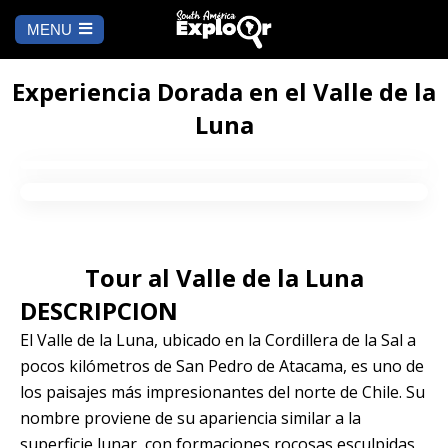
MENU
Ch
a
INICIO
la
Experiencia Dorada en el Valle de la
Luna
A DÓNDE IR
Cusco
QUÉ HACER
Arequipa
SALAR DE
Lima
UYUNI
Tour al Valle de la Luna
Camino Inca
Manu
DESCRIPCION
BLOG
El Valle de la Luna, ubicado en la Cordillera de la Sal a
Iquitos
Puno
CONTÁCTANOS
pocos kilómetros de San Pedro de Atacama, es uno de
los paisajes más impresionantes del norte de Chile. Su
Machu Picchu
nombre proviene de su apariencia similar a la
superficie lunar, con formaciones rocosas esculpidas