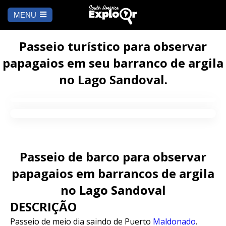
MENU
Es
u
COMEÇAR
id
Passeio turístico para observar
papagaios em seu barranco de argila
PARA ONDE IR
no Lago Sandoval.
Cusco
PENDÊNCIA
Arequipa
SALAR DE
Lima
UYUNI
Camino Inca
Manu
Passeio de barco para observar
BLOG
papagaios em barrancos de argila
Iquitos
Puno
CONTATE-NOS
no Lago Sandoval
DESCRIÇÃO
Machu Picchu
Passeio de meio dia saindo de Puerto
Maldonado
.