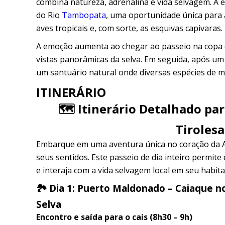
combina natureza, adrenalina e vida selvagem. A 
do Rio
Tambopata
, uma oportunidade única para 
aves tropicais e, com sorte, as esquivas capivaras.
A emoção aumenta ao chegar ao passeio na copa d
vistas panorâmicas da selva. Em seguida, após um
um santuário natural onde diversas espécies de 
ITINERÁRIO
🗺️ Itinerário Detalhado pa
Tiroles
Embarque em uma aventura única no coração da Am
seus sentidos. Este passeio de dia inteiro permit
e interaja com a vida selvagem local em seu habita
🏞️ Dia 1: Puerto Maldonado – Caiaque n
Selva
Encontro e saída para o cais (8h30 – 9h)