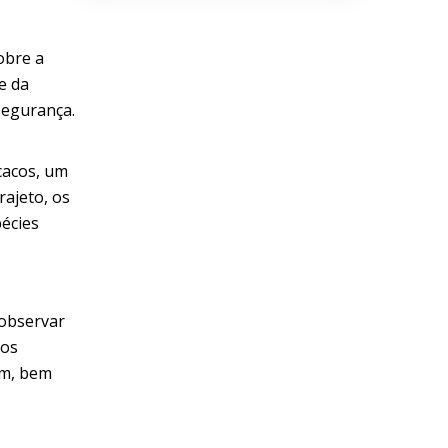
obre a
e da
segurança.
cacos, um
rajeto, os
pécies
 observar
dos
em, bem