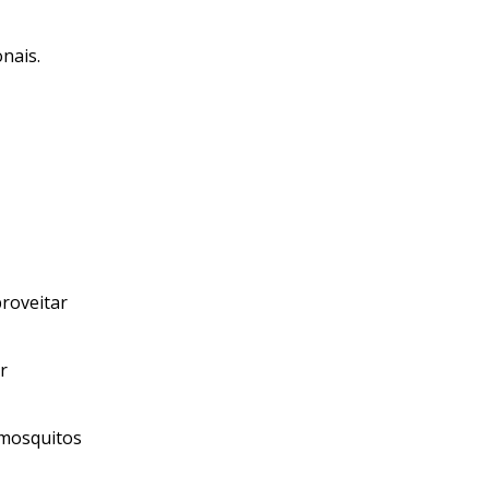
nais.
e
roveitar
r
 mosquitos