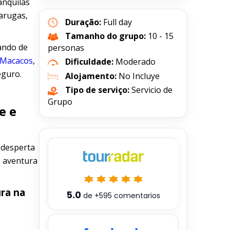
anquilas
tarugas,
Duração:
Full day
Tamanho do grupo:
10 - 15
ando de
personas
Macacos
,
Dificuldade:
Moderado
eguro.
Alojamento:
No Incluye
Tipo de serviço:
Servicio de
Grupo
e e
 desperta
e aventura
ura na
5.0
de
+595
comentarios