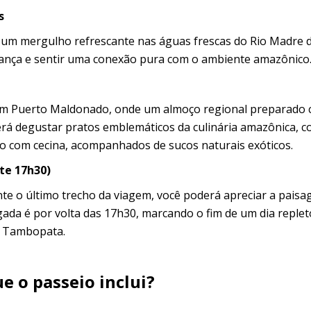
s
e um mergulho refrescante nas águas frescas do Rio Madre d
ança e sentir uma conexão pura com o ambiente amazônico
 em Puerto Maldonado, onde um almoço regional preparado
derá degustar pratos emblemáticos da culinária amazônica, 
ho com cecina, acompanhados de sucos naturais exóticos.
te 17h30)
nte o último trecho da viagem, você poderá apreciar a pais
egada é por volta das 17h30, marcando o fim de um dia replet
e Tambopata.
e o passeio inclui?