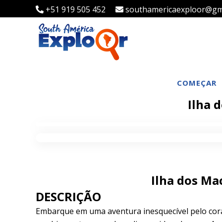
+51 919 505 452
southamericaexploor@gm
COMEÇAR
Ilha 
Ilha dos Ma
DESCRIÇÃO
Embarque em uma aventura inesquecível pelo cor