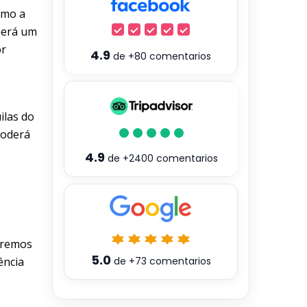
omo a
eberá um
or
4.9
de
+80
comentarios
ilas do
poderá
4.9
de
+2400
comentarios
aremos
5.0
ência
de
+73
comentarios