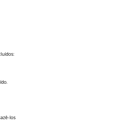
luídos:
ído.
razê-los