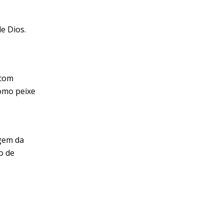
e Dios.
.
 com
como peixe
agem da
o de