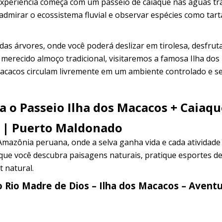
experiência começa com um passeio de caiaque nas águas tr
admirar o ecossistema fluvial e observar espécies como tar
as árvores, onde você poderá deslizar em tirolesa, desfrut
 merecido almoço tradicional, visitaremos a famosa Ilha dos
macacos circulam livremente em um ambiente controlado e s
ra o Passeio Ilha dos Macacos + Caiaqu
a | Puerto Maldonado
azônia peruana, onde a selva ganha vida e cada atividade
e que você descubra paisagens naturais, pratique esportes d
t natural.
o Rio Madre de Dios – Ilha dos Macacos – Avent