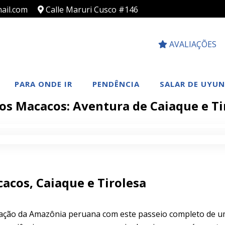
ail.com
Calle Maruri Cusco #146
AVALIAÇÕES
PARA ONDE IR
PENDÊNCIA
SALAR DE UYUN
dos Macacos: Aventura de Caiaque e Ti
cacos, Caiaque e Tirolesa
ação da Amazônia peruana com este passeio completo de u