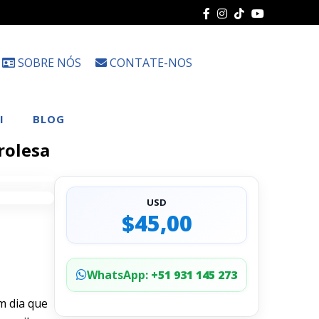
SOBRE NÓS
CONTATE-NOS
Escolha
um
idioma
I
BLOG
rolesa
USD
$45,00
WhatsApp:
+51 931 145 273
m dia que