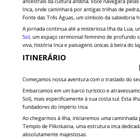
ancestrais da cultura andina. Você navegará pelas á
Inca, onde caminhará por antigas trilhas de pedra
Fonte das Três Águas, um símbolo da sabedoria hi
A jornada continua até a misteriosa Ilha da Lua,
Sol
, um espaço cerimonial feminino de profundo si
viva, história Inca e paisagens únicas à beira do l
ITINERÁRIO
Começamos nossa aventura com o traslado do seu 
Embarcamos em um barco turístico e atravessamos a
Sol), mais especificamente à sua costa sul. Esta i
fundadores do Império Inca.
Ao chegarmos à ilha, iniciaremos uma caminhada po
Templo de Pilkokaina, uma estrutura inca dedicada
absolutamente majestosas.