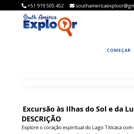
+51 919 505 452
southamericaexploor@gm
COMEÇAR
Excursão às Ilhas do Sol e da L
DESCRIÇÃO
Explore o coração espiritual do Lago Titicaca com e