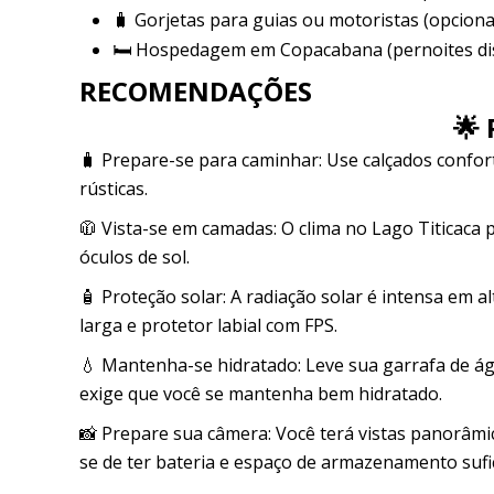
🧳 Gorjetas para guias ou motoristas (opcional
🛏️ Hospedagem em Copacabana (pernoites disp
RECOMENDAÇÕES
🌟
🧳 Prepare-se para caminhar: Use calçados confortá
rústicas.
🧥 Vista-se em camadas: O clima no Lago Titicac
óculos de sol.
🧴 Proteção solar: A radiação solar é intensa em 
larga e protetor labial com FPS.
💧 Mantenha-se hidratado: Leve sua garrafa de águ
exige que você se mantenha bem hidratado.
📸 Prepare sua câmera: Você terá vistas panorâmic
se de ter bateria e espaço de armazenamento sufi