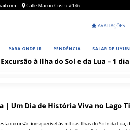
ail.com
Calle Maruri Cusco #146
AVALIAÇÕES
PARA ONDE IR
PENDÊNCIA
SALAR DE UYUN
Excursão à Ilha do Sol e da Lua – 1 dia
ua | Um Dia de História Viva no Lago T
sta excursão inesquecível às míticas Ilhas do Sol e da Lua, d