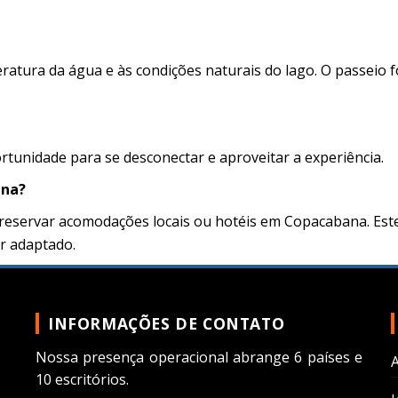
atura da água e às condições naturais do lago. O passeio 
ortunidade para se desconectar e aproveitar a experiência.
ana?
 reservar acomodações locais ou hotéis em Copacabana. Est
r adaptado.
INFORMAÇÕES DE CONTATO
Nossa presença operacional abrange 6 países e
10 escritórios.