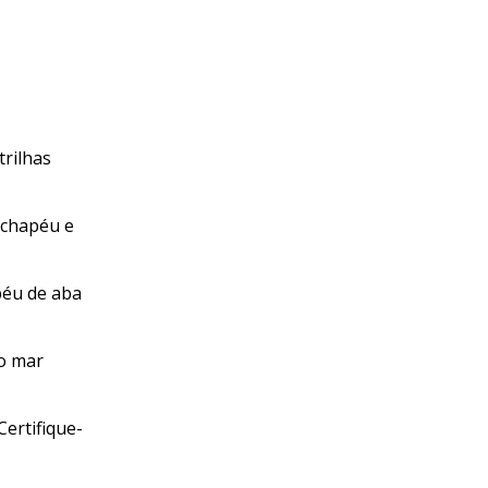
trilhas
 chapéu e
péu de aba
do mar
Certifique-