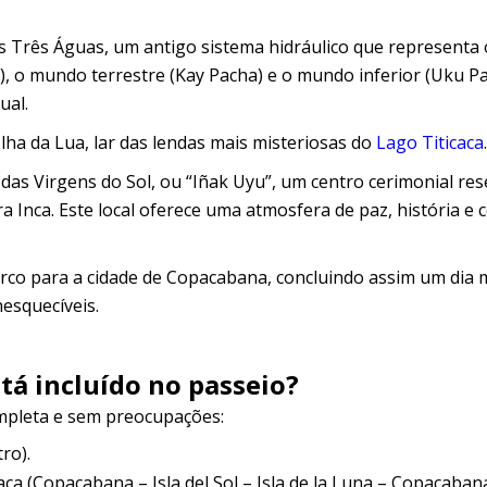
 Três Águas, um antigo sistema hidráulico que representa 
 o mundo terrestre (Kay Pacha) e o mundo inferior (Uku Pa
ual.
lha da Lua, lar das lendas mais misteriosas do
Lago Titicaca
.
das Virgens do Sol, ou “Iñak Uyu”, um centro cerimonial re
a Inca. Este local oferece uma atmosfera de paz, história e
arco para a cidade de Copacabana, concluindo assim um dia 
nesquecíveis.
tá incluído no passeio?
mpleta e sem preocupações:
ro).
aca (Copacabana – Isla del Sol – Isla de la Luna – Copacabana