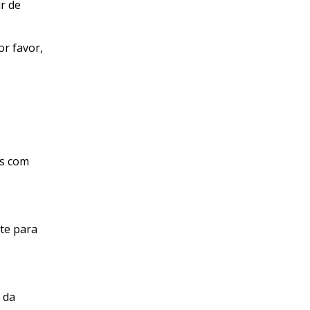
r de
or favor,
as com
rte para
 da