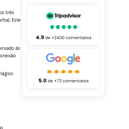
os três
cha). Este
4.9
de
+2400
comentarios
servado às
 conexão
mágico
5.0
de
+73
comentarios
).