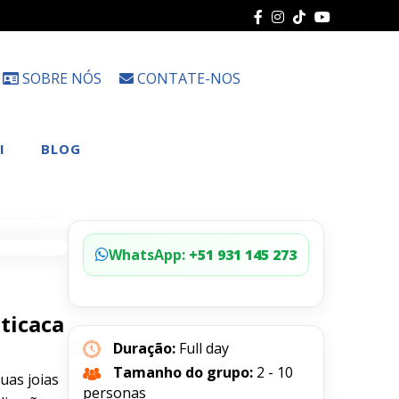
SOBRE NÓS
CONTATE-NOS
Escolha
um
idioma
I
BLOG
WhatsApp:
+51 931 145 273
iticaca
Duração:
Full day
Tamanho do grupo:
2 - 10
uas joias
personas