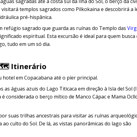
guas sagradas até a costa sul da Ilha do Sol, o berço da civ
, visitará templos sagrados como Pilkokaina e descobrirá a 
dráulica pré-hispânica.
 um refúgio sagrado que guarda as ruínas do Templo das
Vir
gnificado espiritual. Esta excursão é ideal para quem busca 
ago, tudo em um só dia.
🗺️ Itinerário
hotel em Copacabana até o píer principal.
s águas azuis do Lago Titicaca em direção à Isla del Sol (I
lha é considerada o berço mítico de Manco Cápac e Mama Ocll
r suas trilhas ancestrais para visitar as ruínas arqueológi
 ao culto do Sol. De lá, as vistas panorâmicas do lago são