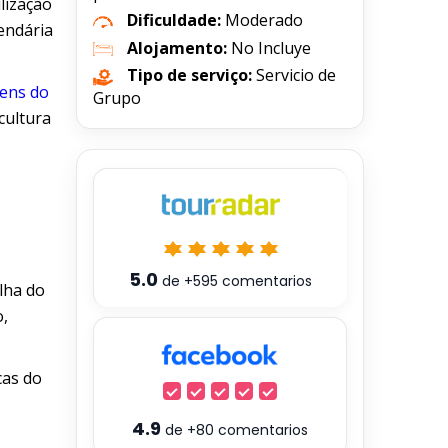
ilização
Dificuldade:
Moderado
lendária
Alojamento:
No Incluye
Tipo de serviço:
Servicio de
gens do
Grupo
cultura
5.0
de
+595
comentarios
lha do
o,
cas do
4.9
de
+80
comentarios