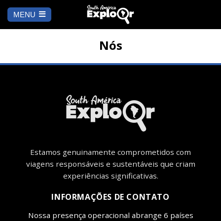
MENU
Es
u
COMEÇAR
id
Nós
PARA ONDE IR
Cusco
PENDÊNCIA
Arequipa
SALAR DE
Lima
UYUNI
Camino Inca
Manu
Estamos genuinamente comprometidos com
BLOG
viagens responsáveis ​​e sustentáveis ​​que criam
Iquitos
Puno
experiências significativas.
CONTATE-NOS
INFORMAÇÕES DE CONTATO
Machu Picchu
Nossa presença operacional abrange 6 países