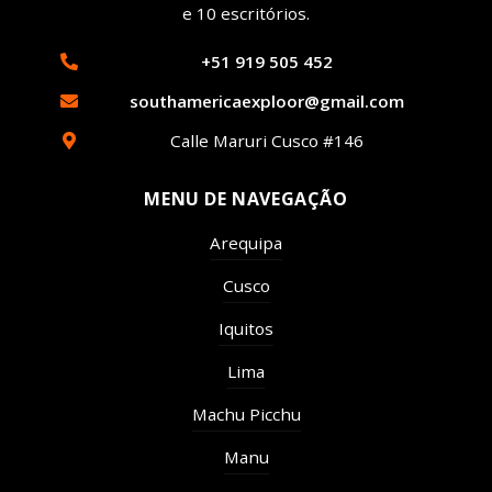
e 10 escritórios.
Quillabamba
+51 919 505 452
Salkantay
southamericaexploor@gmail.com
Tambopata
Calle Maruri Cusco #146
MENU DE NAVEGAÇÃO
Arequipa
Cusco
Iquitos
Lima
Machu Picchu
Manu