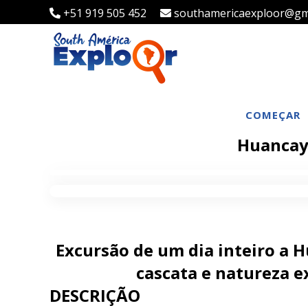
+51 919 505 452
southamericaexploor@gm
COMEÇAR
Huancaya
Excursão de um dia inteiro a 
cascata e natureza 
DESCRIÇÃO