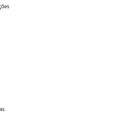
ções
as.