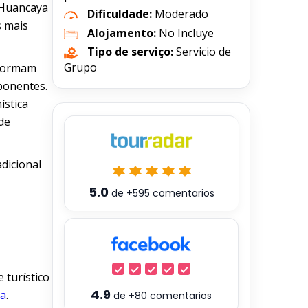
 Huancaya
Dificuldade:
Moderado
s mais
Alojamento:
No Incluye
Tipo de serviço:
Servicio de
Grupo
 formam
ponentes.
ística
 de
dicional
5.0
de
+595
comentarios
 turístico
4.9
a
.
de
+80
comentarios