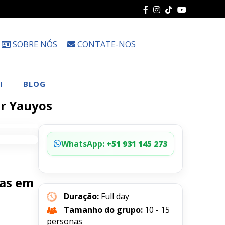
SOBRE NÓS
CONTATE-NOS
Escolha
um
idioma
I
BLOG
or Yauyos
WhatsApp:
+51 931 145 273
ras em
Duração:
Full day
Tamanho do grupo:
10 - 15
personas