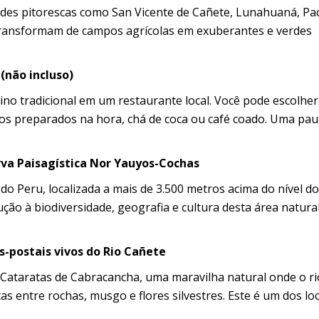
ades pitorescas como San Vicente de Cañete, Lunahuaná, Pa
transformam de campos agrícolas em exuberantes e verdes
não incluso)
o tradicional em um restaurante local. Você pode escolher
ovos preparados na hora, chá de coca ou café coado. Uma pa
va Paisagística Nor Yauyos-Cochas
 Peru, localizada a mais de 3.500 metros acima do nível do
ção à biodiversidade, geografia e cultura desta área natura
s-postais vivos do Rio Cañete
Cataratas de Cabracancha, uma maravilha natural onde o ri
as entre rochas, musgo e flores silvestres. Este é um dos lo