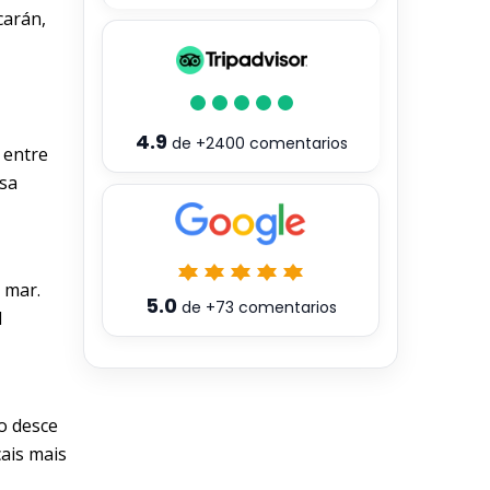
carán,
4.9
de
+2400
comentarios
 entre
usa
 mar.
5.0
de
+73
comentarios
l
o desce
cais mais