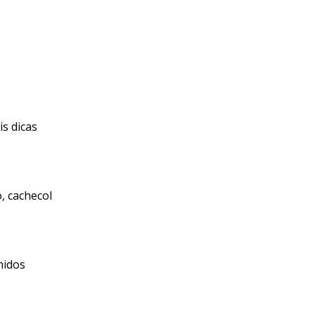
is dicas
, cachecol
midos