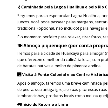
💧Caminhada pela Lagoa Huallhua e pelo Rio 
Seguimos para a espetacular Lagoa Huallhua, on
juncos. Você pode passear pelas margens, sentar 
tradicional (opcional, não incluído) para navegar 
É o momento perfeito para relaxar, tirar fotos, re
🍽️ Almoço piquenique (por conta própri
Iremos para a cidade de Huancaya para almoçar (nã
que oferecem o melhor da culinária local, com pra
de batatas nativas e molho de pimenta andina.
🌉 Visita à Ponte Colonial e ao Centro Históri
Após o almoço, faremos uma breve caminhada pela 
de pedra, sua antiga igreja e suas pitorescas rua
lembrancinhas, produtos locais como mel ou queij
🚌Início do Retorno a Lima