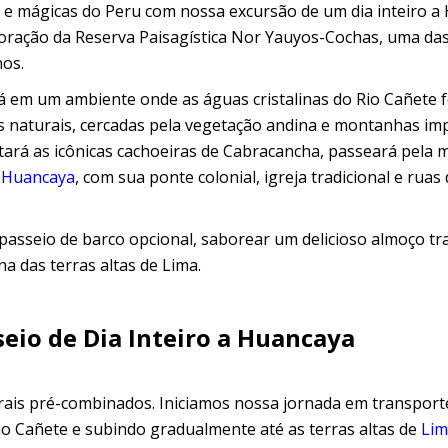
e mágicas do Peru com nossa excursão de um dia inteiro a
coração da Reserva Paisagística Nor Yauyos-Cochas, uma da
nos.
á em um ambiente onde as águas cristalinas do Rio Cañete
as naturais, cercadas pela vegetação andina e montanhas im
itará as icônicas cachoeiras de Cabracancha, passeará pela m
e
Huancaya
, com sua ponte colonial, igreja tradicional e ruas
passeio de barco opcional, saborear um delicioso almoço tra
a das terras altas de Lima.
seio de Dia Inteiro a Huancaya
ais pré-combinados. Iniciamos nossa jornada em transporte
o Cañete e subindo gradualmente até as terras altas de
Lim