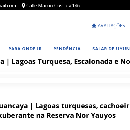
ail.com
Calle Maruri Cusco #146
AVALIAÇÕES
PARA ONDE IR
PENDÊNCIA
SALAR DE UYUN
 | Lagoas Turquesa, Escalonada e N
Huancaya | Lagoas turquesas, cachoei
exuberante na Reserva Nor Yauyos