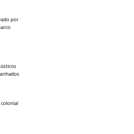
eado por
barco
rústicos
mpanhados
colonial