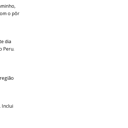
aminho,
com o pôr
te dia
o Peru.
 região
 Inclui