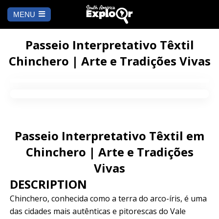
MENU
Es
u
COMEÇAR
id
Passeio Interpretativo Têxtil
Chinchero | Arte e Tradições Vivas
PARA ONDE IR
Cusco
PENDÊNCIA
Arequipa
SALAR DE
Lima
UYUNI
Passeio Interpretativo Têxtil em
Camino Inca
Manu
Chinchero | Arte e Tradições
BLOG
Vivas
Iquitos
Puno
CONTATE-NOS
DESCRIPTION
Chinchero, conhecida como a terra do arco-íris, é uma
Machu Picchu
das cidades mais autênticas e pitorescas do Vale