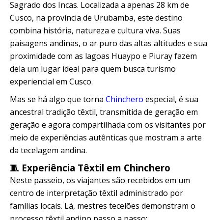
Sagrado dos Incas. Localizada a apenas 28 km de
Quillabamba
Cusco, na província de Urubamba, este destino
combina história, natureza e cultura viva. Suas
Salkantay
paisagens andinas, o ar puro das altas altitudes e sua
proximidade com as lagoas Huaypo e Piuray fazem
Tambopata
dela um lugar ideal para quem busca turismo
experiencial em Cusco.
Mas se há algo que torna
Chinchero
especial, é sua
ancestral tradição têxtil, transmitida de geração em
geração e agora compartilhada com os visitantes por
meio de experiências autênticas que mostram a arte
da tecelagem andina.
🧵 Experiência Têxtil em Chinchero
Neste passeio, os viajantes são recebidos em um
centro de interpretação têxtil administrado por
famílias locais. Lá, mestres tecelões demonstram o
processo têxtil andino passo a passo: