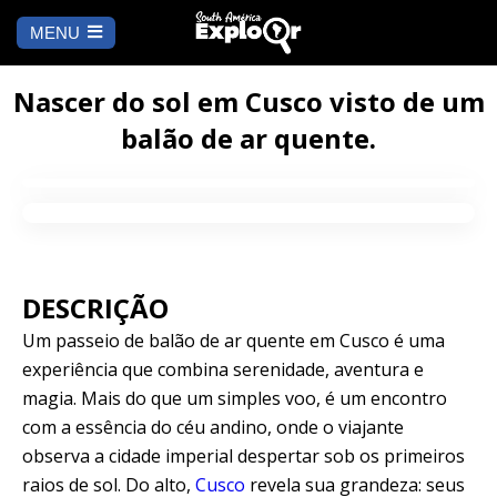
MENU
Es
u
COMEÇAR
id
Nascer do sol em Cusco visto de um
balão de ar quente.
PARA ONDE IR
Cusco
PENDÊNCIA
Arequipa
SALAR DE
Lima
UYUNI
DESCRIÇÃO
Camino Inca
Manu
Um passeio de balão de ar quente em Cusco é uma
BLOG
experiência que combina serenidade, aventura e
Iquitos
Puno
magia. Mais do que um simples voo, é um encontro
CONTATE-NOS
com a essência do céu andino, onde o viajante
Machu Picchu
observa a cidade imperial despertar sob os primeiros
raios de sol. Do alto,
Cusco
revela sua grandeza: seus