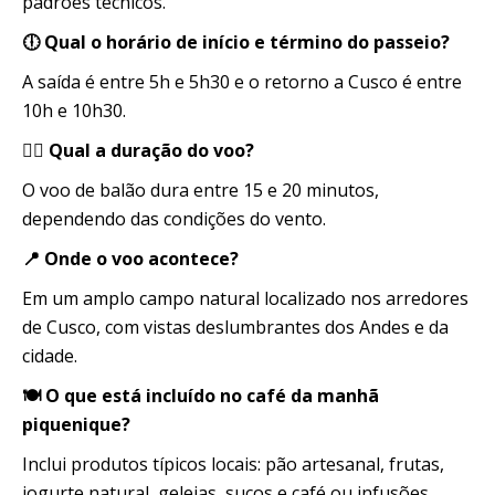
padrões técnicos.
🕕 Qual o horário de início e término do passeio?
A saída é entre 5h e 5h30 e o retorno a Cusco é entre
10h e 10h30.
👨‍✈️ Qual a duração do voo?
O voo de balão dura entre 15 e 20 minutos,
dependendo das condições do vento.
📍 Onde o voo acontece?
Em um amplo campo natural localizado nos arredores
de Cusco, com vistas deslumbrantes dos Andes e da
cidade.
🍽️ O que está incluído no café da manhã
piquenique?
Inclui produtos típicos locais: pão artesanal, frutas,
iogurte natural, geleias, sucos e café ou infusões