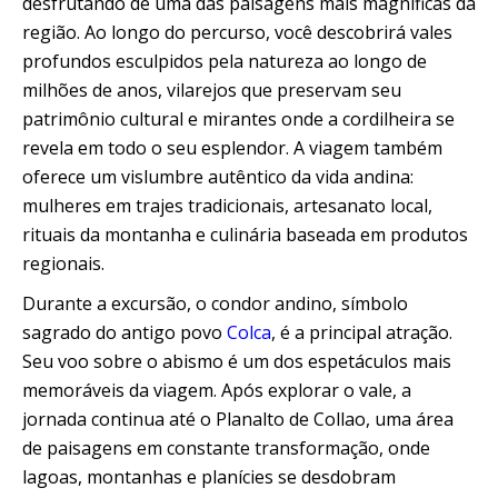
desfrutando de uma das paisagens mais magníficas da
Quillabamba
região. Ao longo do percurso, você descobrirá vales
profundos esculpidos pela natureza ao longo de
Salkantay
milhões de anos, vilarejos que preservam seu
patrimônio cultural e mirantes onde a cordilheira se
Tambopata
revela em todo o seu esplendor. A viagem também
oferece um vislumbre autêntico da vida andina:
mulheres em trajes tradicionais, artesanato local,
rituais da montanha e culinária baseada em produtos
regionais.
Durante a excursão, o condor andino, símbolo
sagrado do antigo povo
Colca
, é a principal atração.
Seu voo sobre o abismo é um dos espetáculos mais
memoráveis ​​da viagem. Após explorar o vale, a
jornada continua até o Planalto de Collao, uma área
de paisagens em constante transformação, onde
lagoas, montanhas e planícies se desdobram