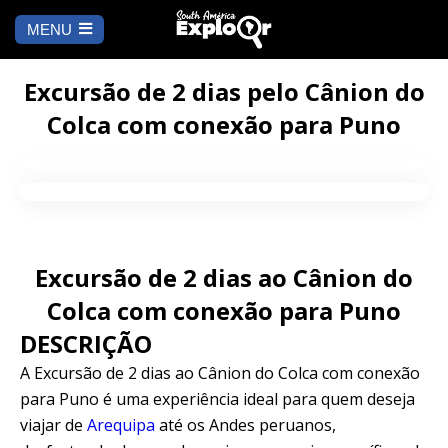
MENU
Es
u
COMEÇAR
id
Excursão de 2 dias pelo Cânion do
Colca com conexão para Puno
PARA ONDE IR
Cusco
PENDÊNCIA
Arequipa
SALAR DE
Lima
UYUNI
Excursão de 2 dias ao Cânion do
Camino Inca
Manu
Colca com conexão para Puno
BLOG
DESCRIÇÃO
Iquitos
Puno
CONTATE-NOS
A Excursão de 2 dias ao Cânion do Colca com conexão
para Puno é uma experiência ideal para quem deseja
Machu Picchu
viajar de
Arequipa
até os Andes peruanos,